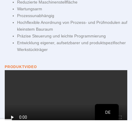
Reduzierte Maschinenstellfläche
Wartungsarm
Prozessunabhängig
Hochflexible Anordnung von Prozess- und Prüfmodulen auf
kleinstem Bauraum
Präzise Steuerung und leichte Programmierung
Entwicklung eigener, aufsetzbarer und produktspezifischer
Werkstückträger
PRODUKTVIDEO
EN
DE