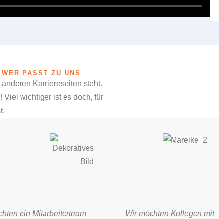
 WER PASST ZU UNS
 anderen Karriereseiten steht.
iel wichtiger ist es doch, für
t.
hten ein Mitarbeiterteam
Wir möchten Kollegen mit