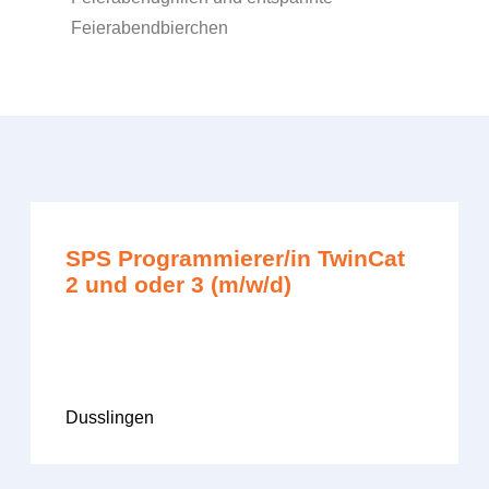
Feierabendbierchen
SPS Programmierer/in TwinCat
2 und oder 3 (m/w/d)
Dusslingen