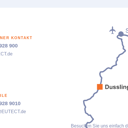
NER KONTAKT
928 900
ECT
.de
ILE
928 9010
@
EUTECT
.de
Besuchen Sie uns einfach dir