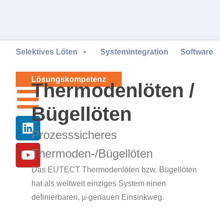
Selektives Löten
Systemintegration
Software
Lösungskompetenz
Thermodenlöten /
Bügellöten
Prozesssicheres
Thermoden-/Bügellöten
Das
EUTECT
Thermodenlöten bzw. Bügellöten
hat als weltweit einziges System einen
definierbaren, µ-genauen Einsinkweg.