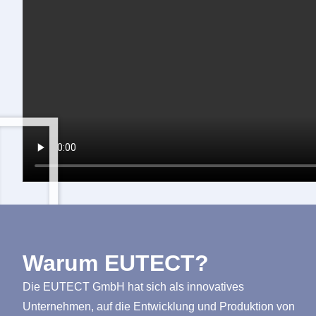
Warum
EUTECT
?
Die
EUTECT
GmbH hat sich als innovatives
Unternehmen, auf die Entwicklung und Produktion von