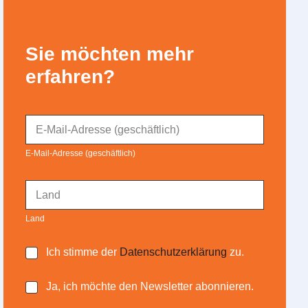
Sie möchten mehr
erfahren?
E
-
M
E-Mail-Adresse (geschäftlich)
a
i
l
L
-
a
A
n
Land
d
d
r
*
L
e
D
Ich stimme der
Datenschutzerklärung
zu.
a
s
a
n
s
t
d
N
Ja, ich möchte den Newsletter abonnieren.
e
e
N
e
*
n
e