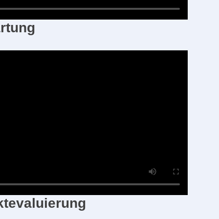
rtung
tevaluierung