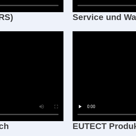
SRS)
Service und Wa
ach
EUTECT
Produk