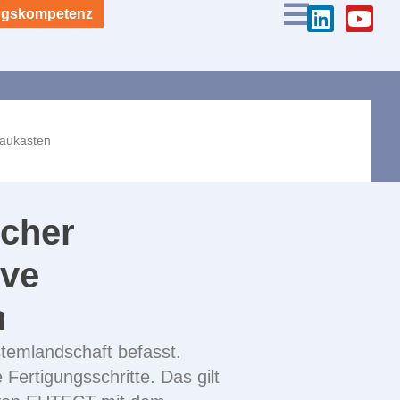
gskompetenz
baukasten
scher
ive
n
temlandschaft befasst.
Fertigungsschritte. Das gilt