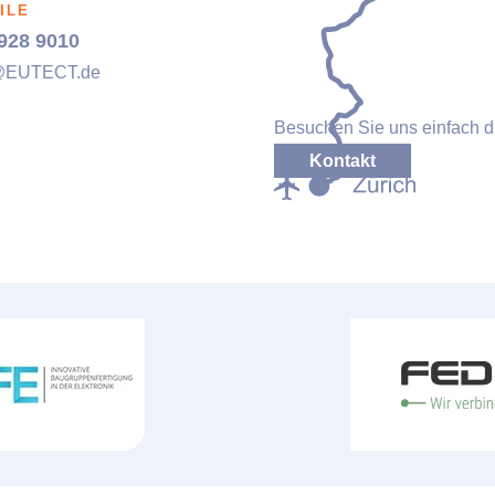
ILE
928 9010
@
EUTECT
.de
Besuchen Sie uns einfach dir
Kontakt