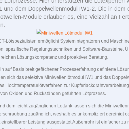
ve Lötprozesse. Hier unterstützen die Lötexperten
W1 und dem Doppelwellenmodul IW1-2. Die in dem e
ötwellen-Module erlauben es, eine Vielzahl an Fe
n.
Lötspezialisten ermöglicht Systemintegratoren und Maschinen
, spezifische Regelungstechniken und Software-Bausteine. Üb
greichen Lösungskompetenz und proaktiver Beratung.
n auf Basis breit gefächerter Prozesserfahrung definierte Lös
en sich das selektive Miniwellenlötmodul IW1 und das Doppel
as Hochtemperaturlötverfahren zur Kupferlackdrahtverarbeitun
 von Oxiden und Rückständen geführten Lötprozess.
d dem leicht zugänglichen Lottank lassen sich die Miniwellenm
Verschraubung zugänglich, weshalb es unkompliziert gereinigt 
 einstellbarer Leistung ausgestattet Außenrohr ist einfacher zu