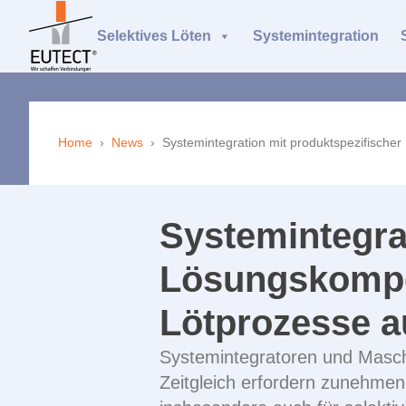
Selektives Löten
Systemintegration
Home
›
News
›
Systemintegration mit produktspezifisch
Systemintegra
Lösungskompet
Lötprozesse 
Systemintegratoren und Maschi
Zeitgleich erfordern zunehmend