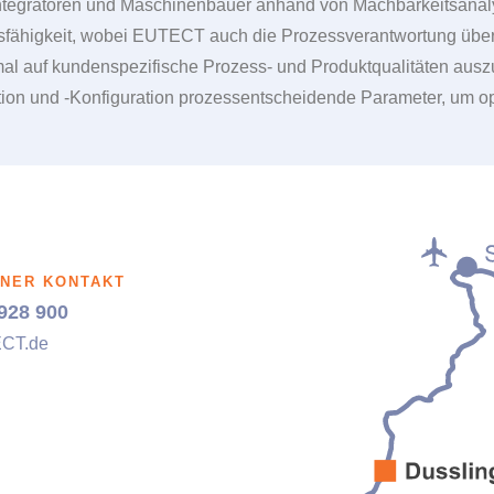
integratoren und Maschinenbauer anhand von Machbarkeitsana
fähigkeit, wobei
EUTECT
auch die Prozessverantwortung über
ptimal auf kundenspezifische Prozess- und Produktqualitäten a
tion und -Konfiguration prozessentscheidende Parameter, um op
NER KONTAKT
928 900
ECT
.de