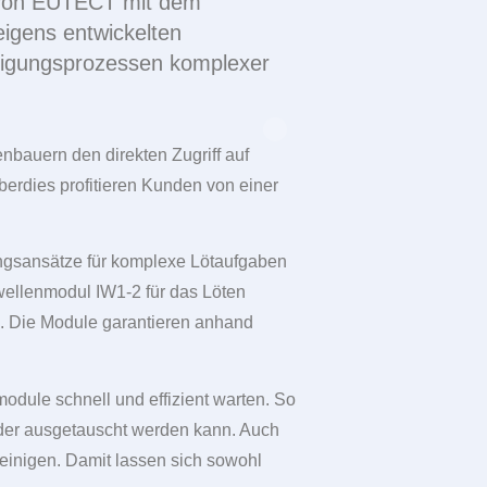
 von
EUTECT
mit dem
igens entwickelten
rtigungsprozessen komplexer
bauern den direkten Zugriff auf
erdies profitieren Kunden von einer
ungsansätze für komplexe Lötaufgaben
wellenmodul IW1-2 für das Löten
g. Die Module garantieren anhand
odule schnell und effizient warten. So
oder ausgetauscht werden kann. Auch
 reinigen. Damit lassen sich sowohl