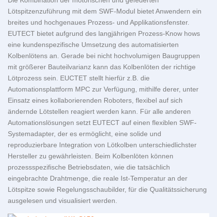
Lötspitzenzuführung mit dem SWF-Modul bietet Anwendern ein
breites und hochgenaues Prozess- und Applikationsfenster.
EUTECT
bietet aufgrund des langjährigen Prozess-Know hows
eine kundenspezifische Umsetzung des automatisierten
Kolbenlötens an. Gerade bei nicht hochvolumigen Baugruppen
mit größerer Bauteilvarianz kann das Kolbenlöten der richtige
Lötprozess sein. EUCTET stellt hierfür z.B. die
Automationsplattform MPC zur Verfügung, mithilfe derer, unter
Einsatz eines kollaborierenden Roboters, flexibel auf sich
ändernde Lötstellen reagiert werden kann. Für alle anderen
Automations­lösungen setzt
EUTECT
auf einen flexiblen SWF-
Systemadapter, der es ermöglicht, eine solide und
reproduzierbare Integration von Lötkolben unterschiedlichster
Hersteller zu gewährleisten. Beim Kolbenlöten können
prozessspezifische Betriebsdaten, wie die tatsächlich
eingebrachte Drahtmenge, die reale Ist-Temperatur an der
Lötspitze sowie Regelungsschaubilder, für die Qualitätssicherung
ausgelesen und visualisiert werden.