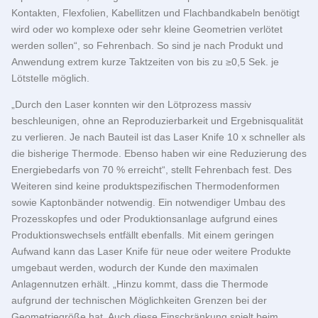
Kontakten, Flexfolien, Kabellitzen und Flachbandkabeln benötigt
wird oder wo komplexe oder sehr kleine Geometrien verlötet
werden sollen“, so Fehrenbach. So sind je nach Produkt und
Anwendung extrem kurze Taktzeiten von bis zu ≥0,5 Sek. je
Lötstelle möglich.
„Durch den Laser konnten wir den Lötprozess massiv
beschleunigen, ohne an Reproduzierbarkeit und Ergebnisqualität
zu verlieren. Je nach Bauteil ist das Laser Knife 10 x schneller als
die bisherige Thermode. Ebenso haben wir eine Reduzierung des
Energiebedarfs von 70 % erreicht“, stellt Fehrenbach fest. Des
Weiteren sind keine produktspezifischen Thermodenformen
sowie Kaptonbänder notwendig. Ein notwendiger Umbau des
Prozesskopfes und oder Produktionsanlage aufgrund eines
Produktionswechsels entfällt ebenfalls. Mit einem geringen
Aufwand kann das Laser Knife für neue oder weitere Produkte
umgebaut werden, wodurch der Kunde den maximalen
Anlagennutzen erhält. „Hinzu kommt, dass die Thermode
aufgrund der technischen Möglichkeiten Grenzen bei der
Geometriegröße hat. Auch diese Einschränkung spielt beim