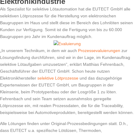
Elektronikindustrie
Als Spezialist für selektive Lötautomation hat die
EUTECT
GmbH alle
selektiven Lötprozesse für die Herstellung von elektronischen
Baugruppen im Haus und stellt diese im Bereich des Lohnlöten seinen
Kunden zur Verfügung. Somit ist die Fertigung von bis zu 60.000
Baugruppen pro Jahr im Kundenauftrag möglich.
„In unserem Technikum, in dem wir auch
Prozessevaluierungen
zur
Lösungsfindung durchführen, sind wir in der Lage, im Kundenauftrag
selektive Lötaufgaben umzusetzen“, erklärt Matthias Fehrenbach,
Geschäftsführer der
EUTECT
GmbH. Schon heute nutzen
Elektronikhersteller
selektive Lötprozesse
und das dazugehörige
Expertenwissen der
EUTECT
GmbH, um Baugruppen in der
Kleinserie, beim Prototypenbau oder der Losgröße 1 zu löten.
Fehrenbach und sein Team setzen ausnahmslos geregelte
Lötprozesse ein, mit realen Prozessdaten, die für die Traceability,
beispielsweise bei Automotiveprodukten, bereitgestellt werden können.
Alle Lötungen finden unter Original-Prozessbedingungen statt. D.h.,
dass
EUTECT
u.a. spezifische Lötdüsen, Thermoden,