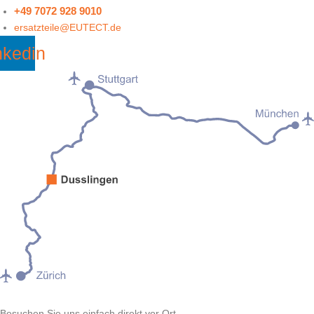
+49 7072 928 9010
ersatzteile@
EUTECT
.de
nkedin
Besuchen Sie uns einfach direkt vor Ort.